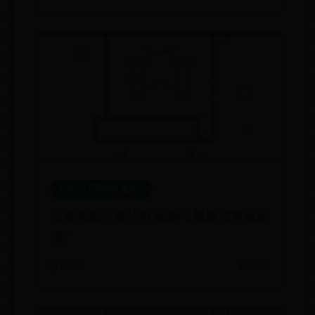
365bet官网网址是多少
王者荣耀英雄分析 貂蝉与露娜究竟谁更
强？
🗓️ 01-21
👁️ 6598