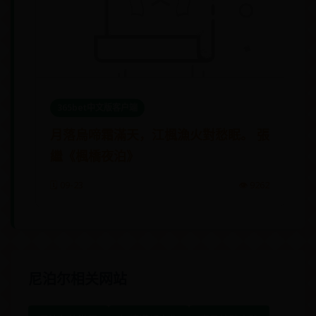
365bet中文版客户端
月落烏啼霜滿天，江楓漁火對愁眠。 張
繼《楓橋夜泊》
🗓️ 09-23
👁️ 9262
尼泊尔相关网站