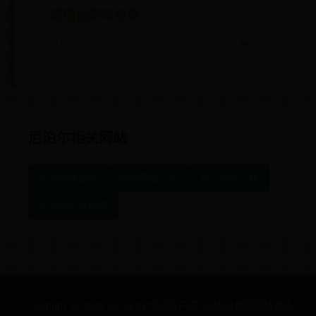
的情侣游戏合集
🗓️ 09-14
👁️ 1742
尼泊尔相关网站
尼泊尔旅游局
加德满都文化
喜马拉雅山脉
尼泊尔徒步指南
Copyright ©
2026
365bet中文版客户端-365bet官网网址是多