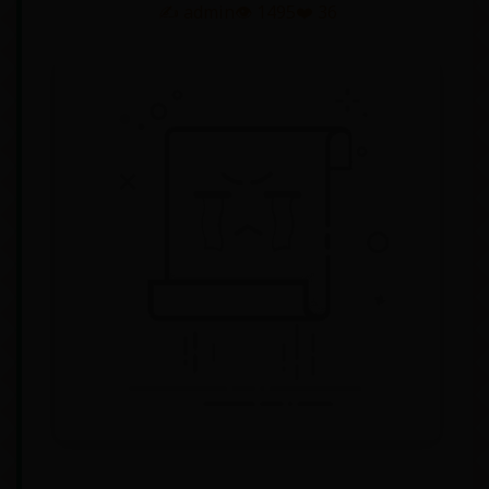
✍️ admin
👁️ 1495
❤️ 36