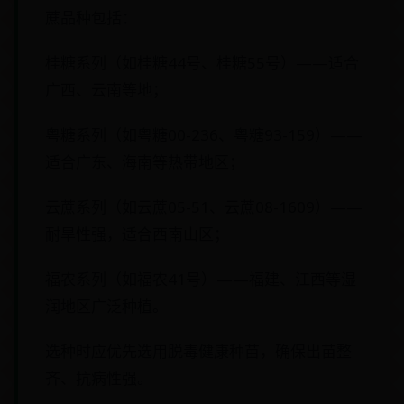
蔗品种包括：
桂糖系列（如桂糖44号、桂糖55号）——适合
广西、云南等地；
粤糖系列（如粤糖00-236、粤糖93-159）——
适合广东、海南等热带地区；
云蔗系列（如云蔗05-51、云蔗08-1609）——
耐旱性强，适合西南山区；
福农系列（如福农41号）——福建、江西等湿
润地区广泛种植。
选种时应优先选用脱毒健康种苗，确保出苗整
齐、抗病性强。