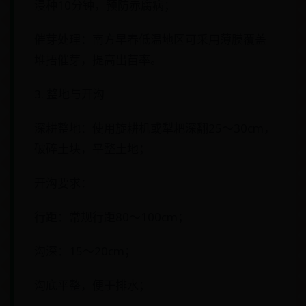
浸种10分钟，预防赤腐病；
催芽处理：南方早春低温地区可采用薄膜覆盖
堆捂催芽，提高出苗率。
3. 整地与开沟
深耕整地：使用旋耕机或犁耙深翻25～30cm，
破碎土块，平整土地；
开沟要求：
行距：常规行距80～100cm；
沟深：15～20cm；
沟底平整，便于排水；