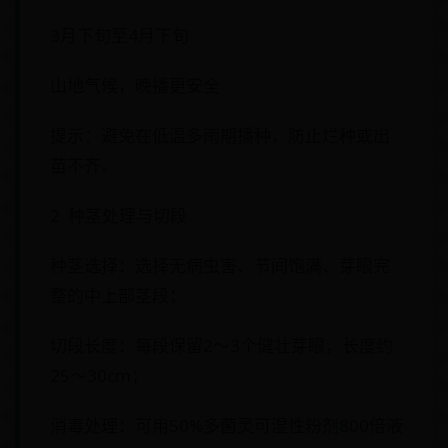
3月下旬至4月下旬
山地气候，晚播更安全
提示：避免在低温多雨期播种，防止烂种或出
苗不齐。
2. 种茎处理与切段
种茎选择：选择无病虫害、节间饱满、芽眼完
整的中上部茎段；
切段长度：每段保留2～3个健壮芽眼，长度约
25～30cm；
消毒处理：可用50%多菌灵可湿性粉剂800倍液