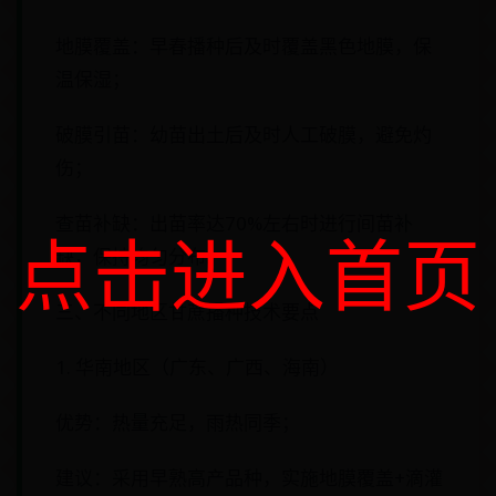
地膜覆盖：早春播种后及时覆盖黑色地膜，保
温保湿；
破膜引苗：幼苗出土后及时人工破膜，避免灼
伤；
查苗补缺：出苗率达70%左右时进行间苗补
点击进入首页
缺，保持均匀分布。
三、不同地区甘蔗播种技术要点
1. 华南地区（广东、广西、海南）
优势：热量充足，雨热同季；
建议：采用早熟高产品种，实施地膜覆盖+滴灌