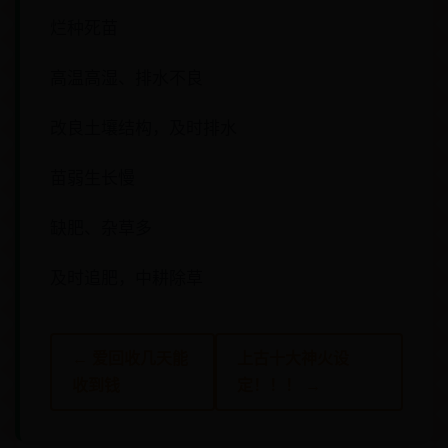
烂种死苗
高温高湿、排水不良
改良土壤结构，及时排水
苗弱生长慢
缺肥、杂草多
及时追肥，中耕除草
← 爱回收几天能
上古十大神火设
收到钱
定！！！ →