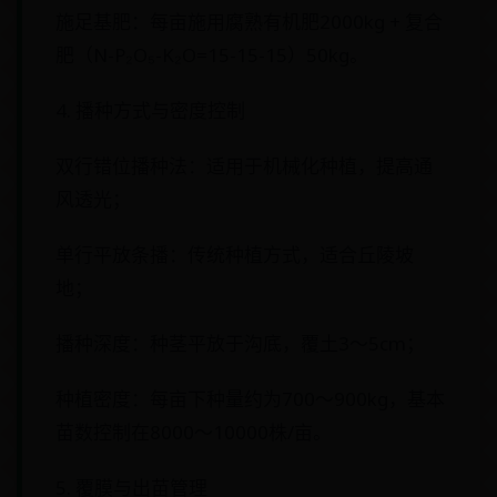
施足基肥：每亩施用腐熟有机肥2000kg + 复合
肥（N-P₂O₅-K₂O=15-15-15）50kg。
4. 播种方式与密度控制
双行错位播种法：适用于机械化种植，提高通
风透光；
单行平放条播：传统种植方式，适合丘陵坡
地；
播种深度：种茎平放于沟底，覆土3～5cm；
种植密度：每亩下种量约为700～900kg，基本
苗数控制在8000～10000株/亩。
5. 覆膜与出苗管理